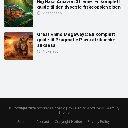
Big Bass Amazon Xtreme: En komplett
guide til den dypeste fiskeopplevelsen
7 dager ago
Great Rhino Megaways: En komplett
guide til Pragmatic Plays afrikanske
suksess
1 uke ago
© Copyright 2026 norskecasinoer.io | Powered by
WordPress
|
Mercury
Theme
Sitemap
Contact
Copyright Notice
Privacy Policy