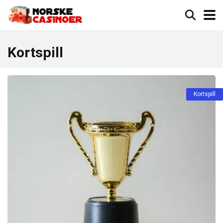
Kortspill
Kortspill