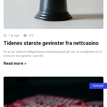
1 år ago
910
Tidenes største gevinster fra nettcasino
En av de største trekkplasterne med pengespill på nett, er muligheten for å
vinne en stor gevinst. Uansett ...
Read more »
Kortspill