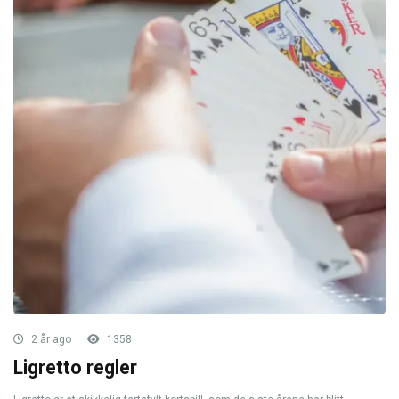
2 år ago
1358
Ligretto regler