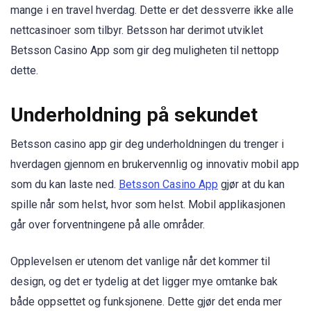
mange i en travel hverdag. Dette er det dessverre ikke alle
nettcasinoer som tilbyr. Betsson har derimot utviklet
Betsson Casino App som gir deg muligheten til nettopp
dette.
Underholdning på sekundet
Betsson casino app gir deg underholdningen du trenger i
hverdagen gjennom en brukervennlig og innovativ mobil app
som du kan laste ned.
Betsson Casino App
gjør at du kan
spille når som helst, hvor som helst. Mobil applikasjonen
går over forventningene på alle områder.
Opplevelsen er utenom det vanlige når det kommer til
design, og det er tydelig at det ligger mye omtanke bak
både oppsettet og funksjonene. Dette gjør det enda mer