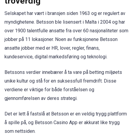
troverdig
Selskapet har vært i bransjen siden 1963 og er regulert av
myndighetene. Betsson ble lisensert i Malta i 2004 og har
over 1900 talentfulle ansatte fra over 60 nasjonaliteter som
jobber på 11 lokasjoner. Noen av funksjonene Betsson
ansatte jobber med er HR, lover, regler, finans,
kundeservice, digital markedsføring og teknologi.
Betssons verdier innebærer å ta vare på betting miljøets
unike kultur og stå for en suksessfull fremdrift. Disse
verdiene er viktige for både forståelsen og
gjennomførelsen av deres strategi.
Det er lett å fastslå at Betsson er en veldig trygg plattform
å spille på, og Betsson Casino App er akkurat like trygg
som nettsiden.