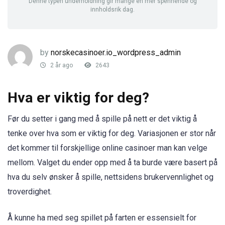
Denne typen underholdning gir mange en mer spennende og
innholdsrik dag.
by
norskecasinoer.io_wordpress_admin
2 år ago
2643
Hva er viktig for deg?
Før du setter i gang med å spille på nett er det viktig å
tenke over hva som er viktig for deg. Variasjonen er stor når
det kommer til forskjellige online casinoer man kan velge
mellom. Valget du ender opp med å ta burde være basert på
hva du selv ønsker å spille, nettsidens brukervennlighet og
troverdighet.
Å kunne ha med seg spillet på farten er essensielt for