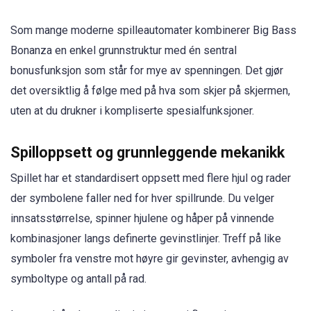
Som mange moderne spilleautomater kombinerer Big Bass
Bonanza en enkel grunnstruktur med én sentral
bonusfunksjon som står for mye av spenningen. Det gjør
det oversiktlig å følge med på hva som skjer på skjermen,
uten at du drukner i kompliserte spesialfunksjoner.
Spilloppsett og grunnleggende mekanikk
Spillet har et standardisert oppsett med flere hjul og rader
der symbolene faller ned for hver spillrunde. Du velger
innsatsstørrelse, spinner hjulene og håper på vinnende
kombinasjoner langs definerte gevinstlinjer. Treff på like
symboler fra venstre mot høyre gir gevinster, avhengig av
symboltype og antall på rad.