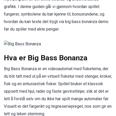
grafikk. I denne guiden går vi gjennom hvordan spillet
fungerer, symbolene du bør kjenne til, bonusrundene, og
hvordan du kan teste det trygt via big bass bonanza demo
før du spiller med ekte penger.
Hva er Big Bass Bonanza
Big Bass Bonanza er en videoautomat med fisketema, der
du blir tatt med ut på en virtuell fisketur med stenger, kroker,
fisk og en entusiastisk fisker. Spillet bruker et klassisk
oppsett med hjul, rader og faste gevinstlinjer, slik at det er
lett å forstå selv om du ikke har spilt mange automater før.
Visuelt er det fargerikt og tegneseriepreget, noe som gir en
lett og leken stemning.