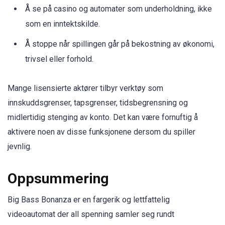
Å se på casino og automater som underholdning, ikke
som en inntektskilde.
Å stoppe når spillingen går på bekostning av økonomi,
trivsel eller forhold.
Mange lisensierte aktører tilbyr verktøy som
innskuddsgrenser, tapsgrenser, tidsbegrensning og
midlertidig stenging av konto. Det kan være fornuftig å
aktivere noen av disse funksjonene dersom du spiller
jevnlig.
Oppsummering
Big Bass Bonanza er en fargerik og lettfattelig
videoautomat der all spenning samler seg rundt