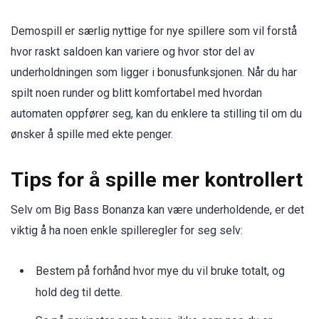
Demospill er særlig nyttige for nye spillere som vil forstå
hvor raskt saldoen kan variere og hvor stor del av
underholdningen som ligger i bonusfunksjonen. Når du har
spilt noen runder og blitt komfortabel med hvordan
automaten oppfører seg, kan du enklere ta stilling til om du
ønsker å spille med ekte penger.
Tips for å spille mer kontrollert
Selv om Big Bass Bonanza kan være underholdende, er det
viktig å ha noen enkle spilleregler for seg selv:
Bestem på forhånd hvor mye du vil bruke totalt, og
hold deg til dette.