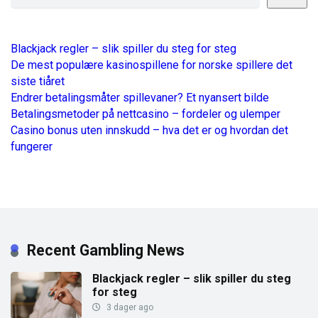
Blackjack regler – slik spiller du steg for steg
De mest populære kasinospillene for norske spillere det
siste tiåret
Endrer betalingsmåter spillevaner? Et nyansert bilde
Betalingsmetoder på nettcasino – fordeler og ulemper
Casino bonus uten innskudd – hva det er og hvordan det
fungerer
Recent Gambling News
Blackjack regler – slik spiller du steg
for steg
3 dager ago