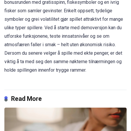
bonusrunden med gratisspinn, fiskesymboler og en ivrig
fisker som samler gevinster. Enkelt oppsett, tydelige
symboler og grei volatilitet gjør spillet attraktivt for mange
ulike typer spillere. Ved å starte med demoversjon kan du
utforske funksjonene, teste innsatsnivåer og se om
atmosfæren faller i smak – helt uten økonomisk risiko.
Dersom du senere velger å spille med ekte penger, er det
viktig å ta med seg den samme nøkterne tilnærmingen og
holde spillingen innenfor trygge rammer.
Read More