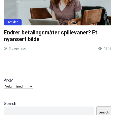
Artikler
Endrer betalingsmåter spillevaner? Et
nyansert bilde
3 dager ago
1346
Arkiv
Search
Search