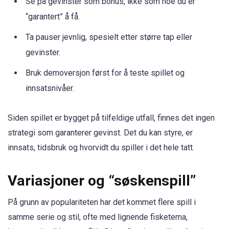
Se på gevinster som bonus, ikke som noe du er
“garantert” å få.
Ta pauser jevnlig, spesielt etter større tap eller
gevinster.
Bruk demoversjon først for å teste spillet og
innsatsnivåer.
Siden spillet er bygget på tilfeldige utfall, finnes det ingen
strategi som garanterer gevinst. Det du kan styre, er
innsats, tidsbruk og hvorvidt du spiller i det hele tatt.
Variasjoner og “søskenspill”
På grunn av populariteten har det kommet flere spill i
samme serie og stil, ofte med lignende fisketema,