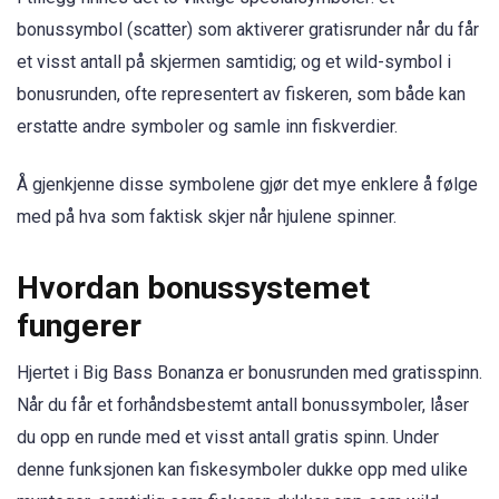
bonussymbol (scatter) som aktiverer gratisrunder når du får
et visst antall på skjermen samtidig; og et wild-symbol i
bonusrunden, ofte representert av fiskeren, som både kan
erstatte andre symboler og samle inn fiskverdier.
Å gjenkjenne disse symbolene gjør det mye enklere å følge
med på hva som faktisk skjer når hjulene spinner.
Hvordan bonussystemet
fungerer
Hjertet i Big Bass Bonanza er bonusrunden med gratisspinn.
Når du får et forhåndsbestemt antall bonussymboler, låser
du opp en runde med et visst antall gratis spinn. Under
denne funksjonen kan fiskesymboler dukke opp med ulike