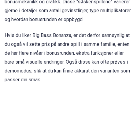
bonusmekanikk og grafikk. Disse “søskenspillene” varierer
gjerne i detaljer som antall gevinstlinjer, type multiplikatorer
og hvordan bonusrunden er oppbygd.
Hvis du liker Big Bass Bonanza, er det derfor sannsynlig at
du også vil sette pris på andre spill i samme familie, enten
de har flere nivåer i bonusrunden, ekstra funksjoner eller
bare små visuelle endringer. Også disse kan ofte prøves i
demomodus, slik at du kan finne akkurat den varianten som
passer din smak.