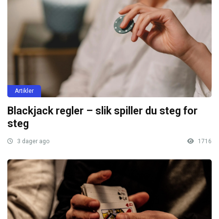
Artikler
Blackjack regler – slik spiller du steg for
steg
3 dager ago
1716